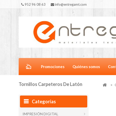
952 96 08 63
info@entregamt.com
Promociones
Quiénes somos
Con
Tornillos Carpeteros De Latón
>
Categorías
IMPRESIÓN DIGITAL