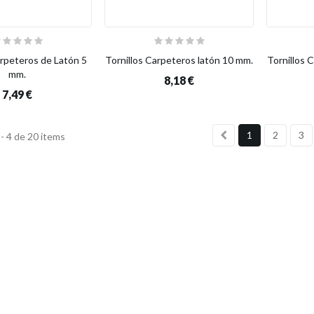
arpeteros de Latón 5
Tornillos Carpeteros latón 10 mm.
Tornillos 
mm.
8,18 €
7,49 €
1
2
3
- 4 de 20 items