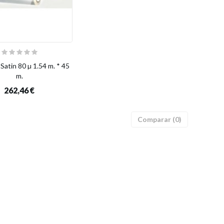
Satin 80 µ 1.54 m. * 45
m.
262,46 €
Comparar (
0
)